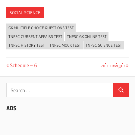
SOCIAL SCIENCE
GK MULTIPLE CHOICE QUESTIONS TEST
TNPSC CURRENT AFFAIRS TEST
TNPSC GK ONLINE TEST
TNPSC HISTORY TEST
TNPSC MOCK TEST
TNPSC SCIENCE TEST
Post
Previous
Next
Schedule – 6
சட்டமன்றம்
Post:
Post:
navigation
Search
Search
for:
ADS