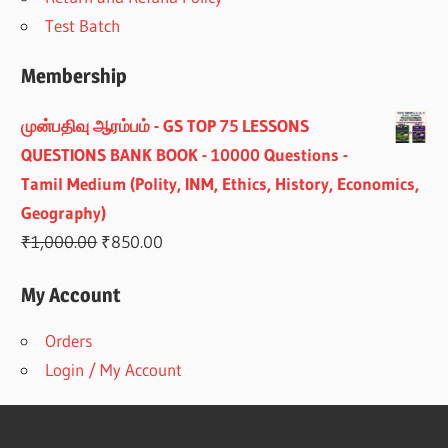
Test Batch
Membership
முன்பதிவு ஆரம்பம் - GS TOP 75 LESSONS
QUESTIONS BANK BOOK - 10000 Questions -
Tamil Medium (Polity, INM, Ethics, History, Economics,
Geography)
Original
Current
₹
1,000.00
₹
850.00
price
price
My Account
was:
is:
₹1,000.00.
₹850.00.
Orders
Login / My Account