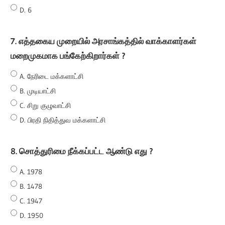
D. 6
7. எத்தகைய முறையில் அரசாங்கத்தில் வாக்காளர்கள்
மறைமுகமாக பங்கேற்கிறார்கள் ?
A. நேரிடை மக்களாட்சி
B. முடியாட்சி
C. சிறு குழுவாட்சி
D. பிரதி நிதித்துவ மக்களாட்சி
8. சொத்துரிமை நீக்கப்பட்ட ஆண்டு எது ?
A. 1978
B. 1478
C. 1947
D. 1950