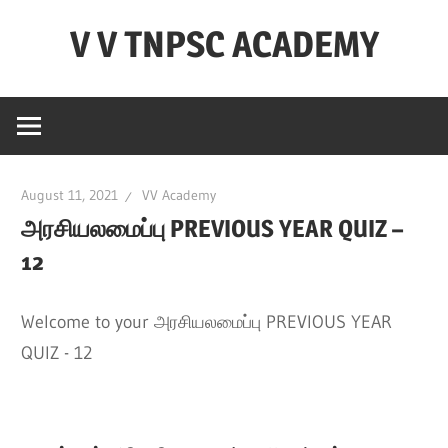
Skip
V V TNPSC ACADEMY
to
content
TNPSC
Teaching
Experience
,
August 11, 2021
VV Academy
TNPSC
அரசியலமைப்பு PREVIOUS YEAR QUIZ –
(
12
Group
1,2,4
),TET
Welcome to your அரசியலமைப்பு PREVIOUS YEAR
Exam,POLICE
QUIZ - 12
Exam,FOREST
Exam
&