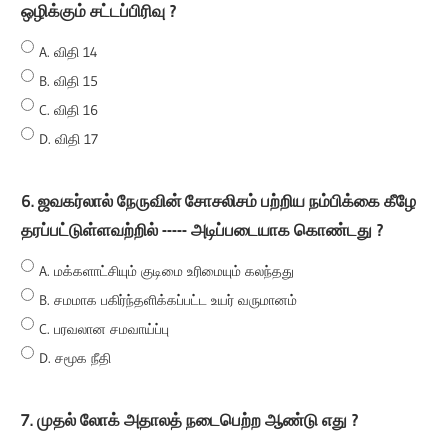
ஒழிக்கும் சட்டப்பிரிவு ?
A. விதி 14
B. விதி 15
C. விதி 16
D. விதி 17
6. ஜவகர்லால் நேருவின் சோசலிசம் பற்றிய நம்பிக்கை கீழே
தரப்பட்டுள்ளவற்றில் ----- அடிப்படையாக கொண்டது ?
A. மக்களாட்சியும் குடிமை உரிமையும் கலந்தது
B. சமமாக பகிர்ந்தளிக்கப்பட்ட உயர் வருமானம்
C. பரவலான சமவாய்ப்பு
D. சமூக நீதி
7. முதல் லோக் அதாலத் நடைபெற்ற ஆண்டு எது ?