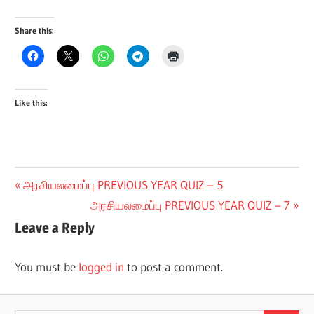
Share this:
Like this:
Post
Previous
அரசியலமைப்பு PREVIOUS YEAR QUIZ – 5
Post:
Next
அரசியலமைப்பு PREVIOUS YEAR QUIZ – 7
navigation
Post:
Leave a Reply
You must be
logged in
to post a comment.