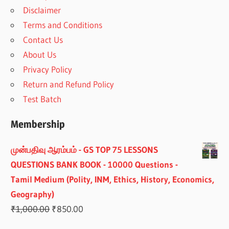
Disclaimer
Terms and Conditions
Contact Us
About Us
Privacy Policy
Return and Refund Policy
Test Batch
Membership
முன்பதிவு ஆரம்பம் - GS TOP 75 LESSONS
QUESTIONS BANK BOOK - 10000 Questions -
Tamil Medium (Polity, INM, Ethics, History, Economics,
Geography)
Original
Current
₹
1,000.00
₹
850.00
price
price