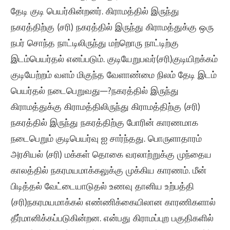
தேடி குடி பெயர்கின்றனர்.
கிராமத்தில் இருந்து
நகரத்திற்கு (சரி)
நகரத்தில் இருந்து கிராமத்துக்கு
ஒரு
நபர் சொந்த நாட்டிலிருந்து மற்றொரு நாட்டிற்கு
இடம்பெயர்தல் எனப்படும்.
குடியேறுபவர்(சரி)
குடியிறக்கம்
குடியேற்றம்
வளம் மிகுந்த வேளாண்மை நிலம் தேடி இடம்
பெயர்தல் நடைபெறுவது—?
நகரத்தில் இருந்து
கிராமத்துக்கு
கிராமத்திலிருந்து கிராமத்திற்கு (சரி)
நகரத்தில்
இருந்து நகரத்திற்கு
போரின் காரணமாக
நடைபெறும் குடிபெயர்வு ஐ சார்ந்தது. பொருளாதாரம்
அரசியல் (சரி)
மக்கள் தொகை
வரலாற்றுக்கு முந்தைய
காலத்தில் நகரமயமாக்கலுக்கு முக்கிய காரணம்.
மீன்
பிடித்தல்
வேட்டையாடுதல்
உணவு தானிய உற்பத்தி
(சரி)
நகரமயமாக்கல் எண்ணிக்கையிலான காரணிகளால்
தீர்மானிக்கப்படுகின்றன.
என்பது கிராமப்புற பகுதிகளில்