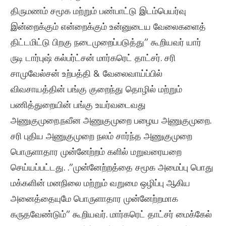
திருமணம் சமூக மற்றும் பண்பாட்டு இடம்பெயர்வு
இன்றைக்கும்
என்றைக்கும் உன்னுடைய வேலைகளைத்
திட்டமிட்டு பிறகு நடைமுறைப்படுத்து” கூறியவர் யார்
ருடி டார்புஷ்
கல்பர்ட்சன்
மார்கரெட் தாட்சர். சரி
சாமுவேல்சன்
உற்பத்தி & வேலைவாய்ப்பில்
விவசாயத்தின் பங்கு குறைந்து தொழில் மற்றும்
பணித்துறையின் பங்கு உயர்வடைவது
அணுகுமுறை.
நவீன அணுகுமுறை
பழைய அணுகுமுறை.
சரி புதிய
அணுகுமுறை
நலம் சார்ந்த அணுகுமுறை
பொருளாதார
முன்னேற்றம் களில் மறுவரையறை
செய்யப்பட்டது.
.”முன்னேற்றத்தை சமூக அமைப்பு பொது
மக்களின் மனநிலை மற்றும் வறுமை ஒழிப்பு ஆகிய
அனைத்தையுமே பொருளாதார முன்னேற்றமாக
கருதவேண்டும்” கூறியவர்.
மார்கரெட் தாட்சர்
மைக்கேல்