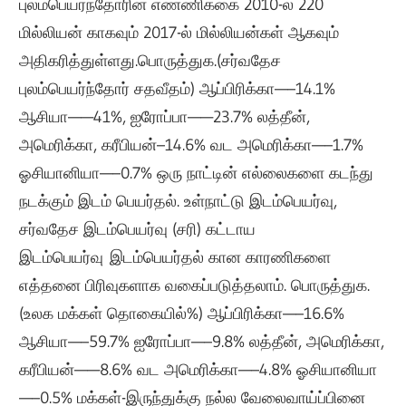
புலம்பெயர்ந்தோரின் எண்ணிக்கை 2010-ல் 220
மில்லியன் காகவும் 2017-ல் மில்லியன்கள் ஆகவும்
அதிகரித்துள்ளது.
பொருத்துக.
(சர்வதேச
புலம்பெயர்ந்தோர் சதவீதம்)
ஆப்பிரிக்கா—–14.1%
ஆசியா——41%,
ஐரோப்பா——23.7% லத்தீன்
,
அமெரிக்கா, கரீபியன்–14.6%
வட அமெரிக்கா—–1.7%
ஓசியானியா—–0.7%
ஒரு நாட்டின் எல்லைகளை கடந்து
நடக்கும் இடம் பெயர்தல்.
உள்நாட்டு இடம்பெயர்வு,
சர்வதேச இடம்பெயர்வு (சரி)
கட்டாய
இடம்பெயர்வு
இடம்பெயர்தல் கான காரணிகளை
எத்தனை பிரிவுகளாக வகைப்படுத்தலாம். பொருத்துக.
(உலக மக்கள் தொகையில்%)
ஆப்பிரிக்கா—–16.6%
ஆசியா—–59.7%
ஐரோப்பா—–9.8%
லத்தீன், அமெரிக்கா,
கரீபியன்——8.6% வட
அமெரிக்கா—–4.8%
ஓசியானியா
—–0.5%
மக்கள்-இருந்துக்கு நல்ல வேலைவாய்ப்பினை